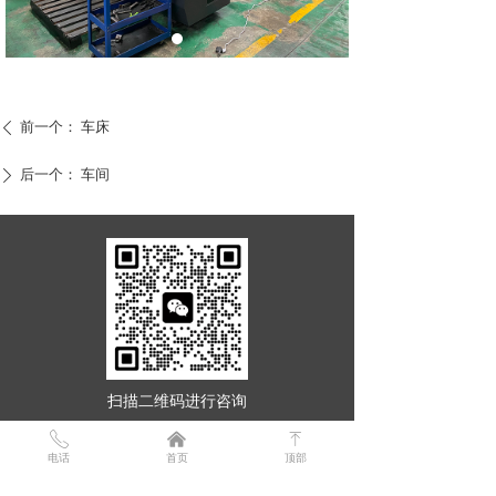
前一个：
车床
ꄴ
后一个：
车间
ꄲ
扫描二维码进行咨询
ꂅ
낀
ꁸ
电话
首页
顶部
咨询
13309171140