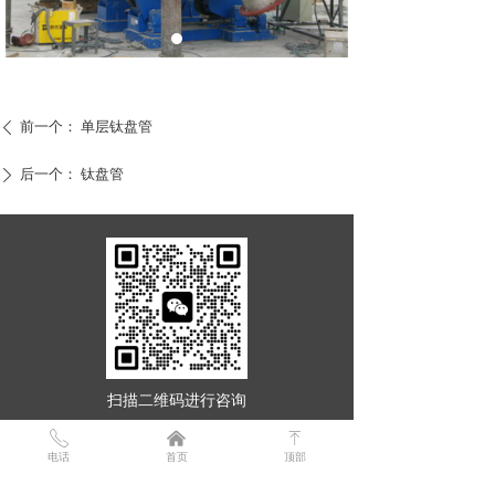
前一个：
单层钛盘管
ꄴ
后一个：
钛盘管
ꄲ
扫描二维码进行咨询
ꂅ
낀
ꁸ
电话
首页
顶部
咨询
13309171140