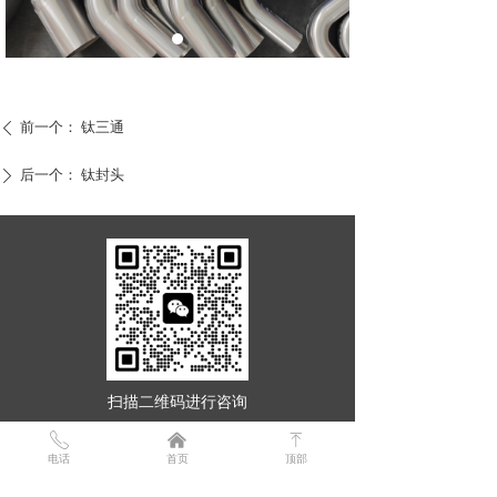
前一个：
钛三通
ꄴ
后一个：
钛封头
ꄲ
扫描二维码进行咨询
ꂅ
낀
ꁸ
电话
首页
顶部
咨询
13309171140