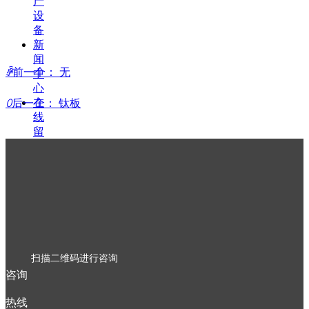
产
设
备
新
闻
ꄴ
前一个：
无
中
心
在
ꄲ
后一个：
钛板
线
留
言
联
系
我
们
扫描二维码进行咨询
咨询
热线