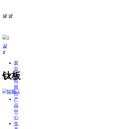
넳
넲
끀
ꁲ
首
产品中心
页
钛板
公
司
简
介
产
品
中
心
生